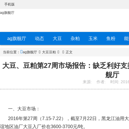
手机版
ag旗舰厅
ag旗舰厅
动态
大豆
杂粕
玉米
鱼粉
能
当前位置：
ag旗舰厅
大豆豆粕
正文
大豆、豆粕第27周市场报告：缺乏利好支撑
舰厅
来源:
作者:
时间:
2016
一、大豆市场：
2016
年第
27
周（
7.15-7.22
），截至
7
月
22
日，黑龙江油用大
谊地区油厂大豆入厂价在
3600-3700
元
/
吨。