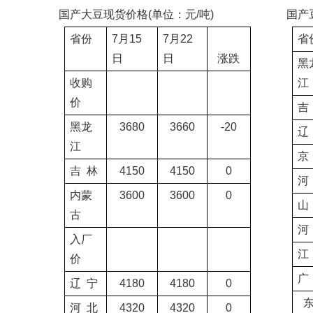
国产大豆现货价格
(
单位：元
/
吨
)
国产
省份
7
月
15
7
月
22
省
日
日
涨跌
黑
收购
江
价
吉
黑龙
3680
3660
-20
辽
江
京
吉
林
4150
4150
0
河
内蒙
3600
3600
0
山
古
河
入厂
江
价
广
辽
宁
4180
4180
0
河
北
4320
4320
0