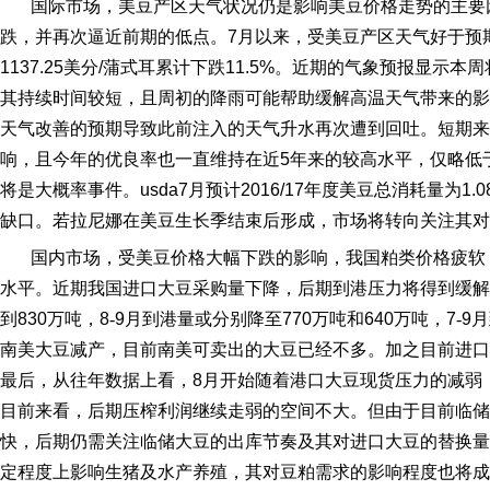
国际市场，美豆产区天气状况仍是影响美豆价格走势的主要
跌，并再次逼近前期的低点。
7
月以来，受美豆产区天气好于预
1137.25
美分
/
蒲式耳累计下跌
11.5%
。近期的气象预报显示本周
其持续时间较短，且周初的降雨可能帮助缓解高温天气带来的影
天气改善的预期导致此前注入的天气升水再次遭到回吐。短期来
响，且今年的优良率也一直维持在近
5
年来的较高水平，仅略低
将是大概率事件。
usda7
月预计
2016/17
年度美豆总消耗量为
1.0
缺口。若拉尼娜在美豆生长季结束后形成，市场将转向关注其对
国内市场，受美豆价格大幅下跌的影响，我国粕类价格疲软
水平。近期我国进口大豆采购量下降，后期到港压力将得到缓解
到
830
万吨，
8
‐
9
月到港量或分别降至
770
万吨和
640
万吨，
7
‐
9
月
南美大豆减产，目前南美可卖出的大豆已经不多。加之目前进口
最后，从往年数据上看，
8
月开始随着港口大豆现货压力的减弱
目前来看，后期压榨利润继续走弱的空间不大。但由于目前临储
快，后期仍需关注临储大豆的出库节奏及其对进口大豆的替换量
定程度上影响生猪及水产养殖，其对豆粕需求的影响程度也将成