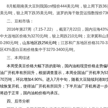
8
月船期南美大豆到我国
cnf
报价
444
美元
/
吨，较上周下跌
36
美元
/
吨，较上周下跌
35
美元
/
吨。波罗的海干散货运指数报价
73
二、豆粕市场：
2016
年第
27
周（
7.15-7.22
），截至
7
月
22
日，国内沿海
43%
中大连地区价格为
3270
元
/
吨，较上周跌
210
元
/
吨；京津冀和山
0-280
元
/
吨，
山东地区跌
256
元
/
吨；
江苏和广东地区价格
3170-3
区
43%
蛋白豆粕价格集中于
3270-3400
元
/
吨。
三、本周综述
本周受美豆价格大幅下跌的影响，国内油粕现货价格走势偏
油厂开机率有所回升，根据调查显示，本周全国油厂开机率为
5
70
万吨，环比增加
4.90%
。进入
7
月中旬，随着大豆陆续到港卸
续恢复开机，使得油厂开机有所回升；下半月油厂开机将进一步
将趋于正常，国内油粕价格均承压。
四、后市分析