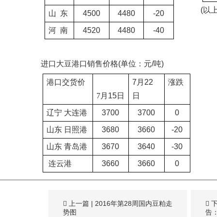
(
以
山
东
4500
4480
-20
河
南
4520
4480
-40
进口大豆港口销售价格
(
单位：元
/
吨
)
港口交货价
7
月
22
涨跌
7
月
15
日
日
辽宁
大连港
3700
3700
0
山东
日照港
3680
3660
-20
山东
青岛港
3670
3640
-30
连云港
3660
3660
0
上一篇
|
2016年第28周国内豆粕走
势图
告