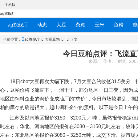
手机版
ag旗舰厅
ag旗舰厅
动态
大豆
杂粕
玉米
鱼粉
能
当前位置：
ag旗舰厅
大豆豆粕
正文
今日豆粕点评：飞流直下
来源:
作者:
时间:
2003
18日cbot大豆再次大幅下跌，7月大豆合约收低31.5美分
心，豆粕价格飞流直下，一泻千里，部分地区一日三变，因为成
地区由饲料企业的询价变成油厂的“求价”，今日市场较混乱，据悉
粕的库存的确是很大，超出饲料企业的预料。以下是今日上午的
江苏及以南地区报价3150－3200元／ 吨，虽然报价稳定但
吨左右；华北、河南地区的报价在3030－3150元吨左右，较昨天
左右；东北地区的报价在3080－3250元吨，成交下滑。据市