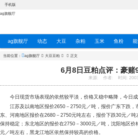
手机版
ag旗舰厅
ag旗舰厅
动态
大豆
杂粕
玉米
鱼粉
能
当前位置：
ag旗舰厅
大豆豆粕
正文
6月8日豆粕点评：豪赌9
来源:
作者:
时间:
2003
今日现货市场表现的依然较平淡，价格又稳中略降，今日成
江苏及以南地区报价2650－2750元／吨，报价广东下跌，
东、河南地区报价在2680－2750元吨左右，报价下跌30元／
保持稳定；东北地区的报价在2750－3000元／吨，沈阳地区价
元／吨左右，黑龙江地区依然保持较高的价格。