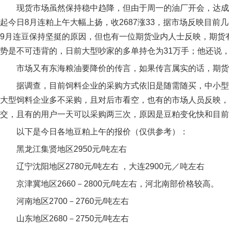
现货市场虽然保持稳中趋降，但由于周一的油厂开会，达成
起今日8月连粕上午大幅上扬，收2687涨33，据市场反映目前
9月连豆保持坚挺的原因，但也有一位期货业内人士反映，期货
势是不可违背的，日前大型吵家的多单持仓为31万手；他还说
市场又有东海粮油要降价的传言，如果传言属实的话，期货还
据调查，目前饲料企业的采购方式依旧是随需随买，中小型
大型饲料企业多不采购，且对后市看空，也有的市场人员反映，
交，且有的用户一天可以采购两三次，原因是豆粕变化快和目前
以下是今日各地豆粕上午的报价（仅供参考）：
黑龙江集贤地区2950元/吨左右
辽宁沈阳地区2780元/吨左右 ，大连2900元／吨左右
京津冀地区2660－2800元/吨左右，河北南部价格较高。
河南地区2700－2760元/吨左右
山东地区2680－2750元/吨左右