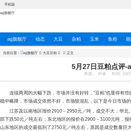
手机版
ag旗舰厅
ag旗舰厅
动态
大豆
杂粕
玉米
鱼粉
能
当前位置：
ag旗舰厅
大豆豆粕
正文
5月27日豆粕点评-
来源:
作者:
时间:
2003
连续两周的大幅下跌，市场并没有好转，“豆粕”也显得有些疲
稳中略降，市场成交依然不好，市场较混乱，以下是今日市场的
江苏及以南地区报价2910－2950元／吨，成交不大；华北、
部下跌50元／吨左右；东北地区的报价在2900－3100元吨
山东地区的成交最低到了2750元／吨左右，原因是成交数量巨