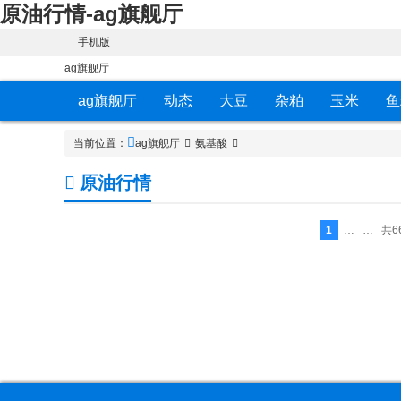
原油行情-ag旗舰厅
手机版
ag旗舰厅
ag旗舰厅
动态
大豆
杂粕
玉米
鱼
当前位置：
ag旗舰厅
氨基酸
原油行情
1
… …
共6