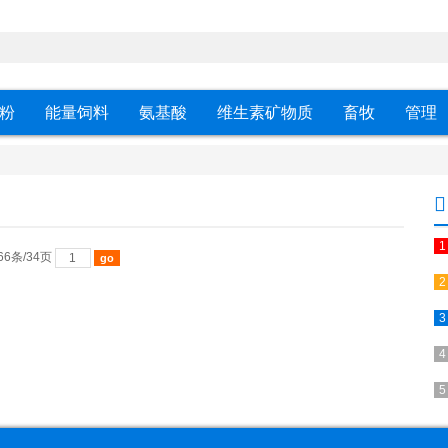
粉
能量饲料
氨基酸
维生素矿物质
畜牧
管理
66条/34页