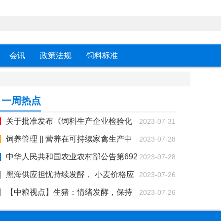
会讯
政策法规
饲料标准
一周热点
关于批准发布《饲料生产企业检验化
2023-07-31
验室设计与建设技术规范》等2项团体标准的通
饲养管理 || 营养在可持续家禽生产中
2023-07-28
知
的作用
中华人民共和国农业农村部公告第692
2023-07-28
号
黑海供应担忧持续发酵， 小麦价格应
2023-07-26
声暴涨！
【中粮视点】生猪：情绪发酵，保持
2023-07-26
观望