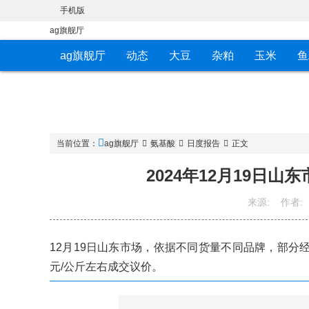
手机版
ag旗舰厅
ag旗舰厅
动态
大豆
杂粕
玉米
鱼
当前位置：
ag旗舰厅
氨基酸
日度报告
正文
2024年12月19日山
来源:
作者:
12月19日山东市场，依据不同货量不同品牌，部分经销商98
元/公斤左右成交议价。