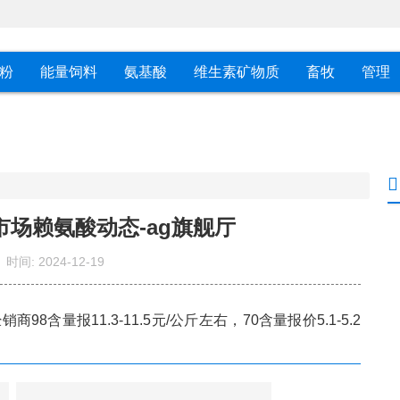
粉
能量饲料
氨基酸
维生素矿物质
畜牧
管理
东市场赖氨酸动态-ag旗舰厅
时间:
2024-12-19
含量报11.3-11.5元/公斤左右，70含量报价5.1-5.2