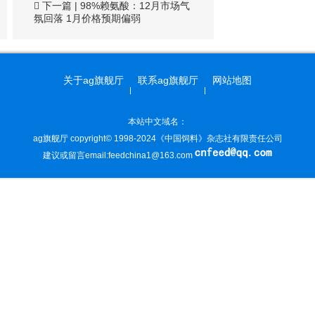
下一篇
|
98%赖氨酸：12月市场气
氛回落 1月价格预期偏弱
关于ag旗舰厅
联系ag旗舰厅
网站地图
本站中文域名：
ag旗舰厅 copyright© 1998-2024《中国饲料》杂志社有限责任公司
建议或留言email:
feedchina1@163.com